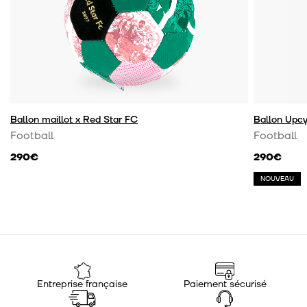
Ballon maillot x Red Star FC
Ballon Upcy
Football
Football
290€
290€
NOUVEAU
Entreprise française
Paiement sécurisé