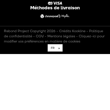
Méthodes de livraison
Rebond Project Copyright 2026
-
Crédits Kookline
-
Politique
de confidentialité
-
CGV
-
Mentions légales
-
Cliquez-ici pour
modifier vos préférences en matière de cookies
FR