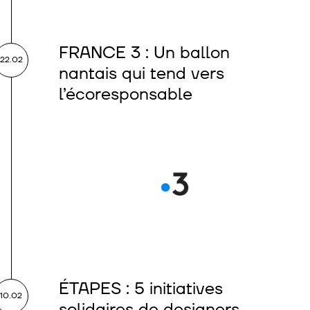
FRANCE 3 : Un ballon
22.02
nantais qui tend vers
l’écoresponsable
ÉTAPES : 5 initiatives
10.02
solidaires de designers