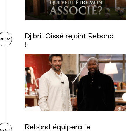
Djibril Cissé rejoint Rebond
08.02
!
Rebond équipera le
07.02