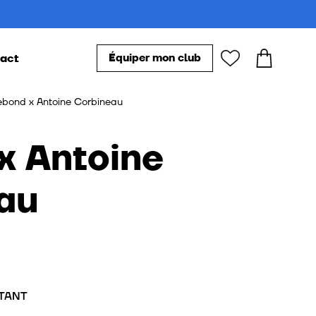
act
Équiper mon club
 ballons de basketball
Nos accessoires
bond x Antoine Corbineau
 ballons de basketball artistiques
 ballons de basketball vintage
au
TANT