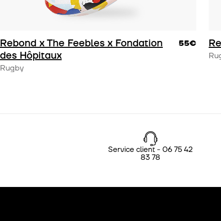
Rebond x The Feebles x Fondation
Re
55€
des Hôpitaux
Ru
Rugby
Service client - 06 75 42
83 78