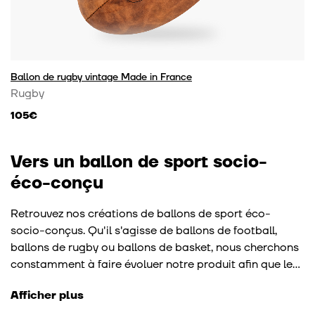
Ballon de rugby vintage Made in France
Rugby
105€
Vers un ballon de sport socio-
éco-conçu
Retrouvez nos créations de ballons de sport éco-
socio-conçus. Qu'il s'agisse de ballons de football,
ballons de rugby ou ballons de basket, nous cherchons
constamment à faire évoluer notre produit afin que le
ballon de sport devienne un vrai emblème d'éco-
Afficher plus
responsabilité. Grâce à notre R&D, vous pourrez ainsi