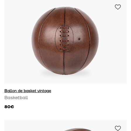
commerce équitable par Max Havelaar France. À
travers chaque vente de ballon, nous reversons
également un pourcentage de vente à une association.
Retrouvez l'association qui est liée au ballon dans le
descriptif produit. Nous souhaitons être transparents
dans chaque étape de vie du produit, sur nos avancées
et nos challenges pour le futur. Vous pourrez ainsi
retrouver la traçabilité de nos productions de ballons,
nos audits et analyses de matières ainsi que nos
avancées en terme de recyclage des ballons de sport
sur notre page
Transparence
.
Ballon de basket vintage
Basketball
80€